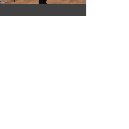
Repertoire
Das behandelte Repertoire wird im
Vorfeld der Teilnahme übermittelt.
Das Repertoire, das im Workshop
behandelt wird, umfasst
Ausschnitte aus Werken wie:
W. A. Mozart: Eine Kleine
Nachtmusik
J. Brahms: Ungarischer Tanz Nr. 5
F. Schubert: Sinfonie Nr. 5